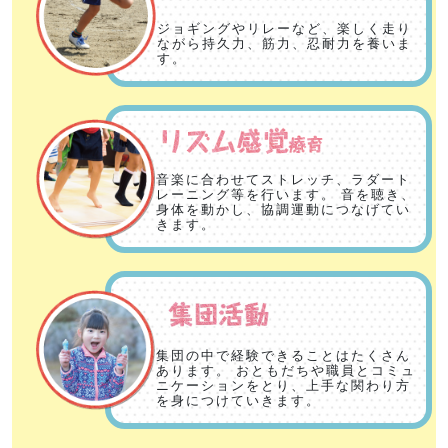
ジョギングやリレーなど、楽しく走り
ながら持久力、筋力、忍耐力を養いま
す。
音楽に合わせてストレッチ、ラダート
レーニング等を行います。 音を聴き、
身体を動かし、協調運動につなげてい
きます。
集団の中で経験できることはたくさん
あります。 おともだちや職員とコミュ
ニケーションをとり、上手な関わり方
を身につけていきます。