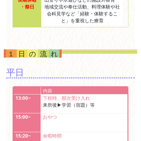
・祭日
地域交流や奉仕活動、料理体験や社
会科見学など「経験・体験するこ
と」を重視した療育
１日の流れ
平日
内容
13:00~
下校時、順次受け入れ
来所後▶︎学習（宿題）等
15:00~
おやつ
15:20~
余暇時間