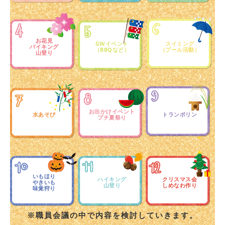
お花見
GWイベント
スイミング
バイキング
（BBQなど）
（プール活動）
山登り
お出かけイベント
水あそび
トランポリン
プチ夏祭り
いもほり
ハイキング
クリスマス会
やきいも
山登り
しめなわ作り
味覚狩り
※職員会議の中で内容を検討していきます。