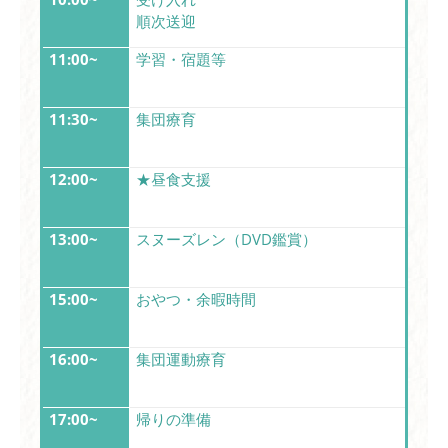
順次送迎
11:00~
学習・宿題等
11:30~
集団療育
12:00~
★昼食支援
13:00~
スヌーズレン（DVD鑑賞）
15:00~
おやつ・余暇時間
16:00~
集団運動療育
17:00~
帰りの準備