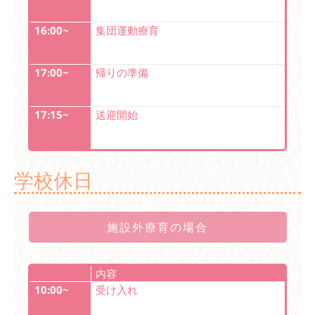
16:00~
集団運動療育
17:00~
帰りの準備
17:15~
送迎開始
学校休日
施設外療育の場合
内容
10:00~
受け入れ