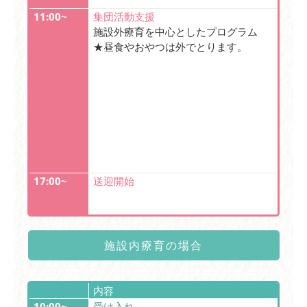
11:00~
集団活動支援
施設外療育を中心としたプログラム
★昼食やおやつは外でとります。
17:00~
送迎開始
施設内療育の場合
内容
10:00~
受け入れ