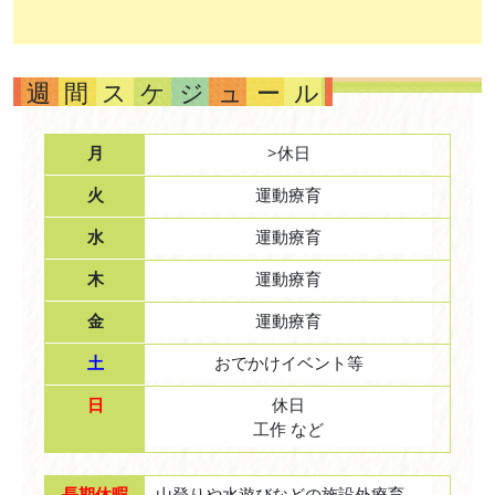
週間スケジュール
月
>休日
火
運動療育
水
運動療育
木
運動療育
金
運動療育
土
おでかけイベント等
日
休日
工作 など
長期休暇
山登りや水遊びなどの施設外療育