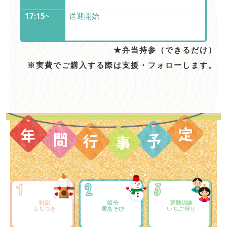
17:15~
送迎開始
★弁当持参（できるだけ）
※実費でご購入する際は支援・フォローします。
初詣
節分
避難訓練
もちつき
雪あそび
いちご狩り